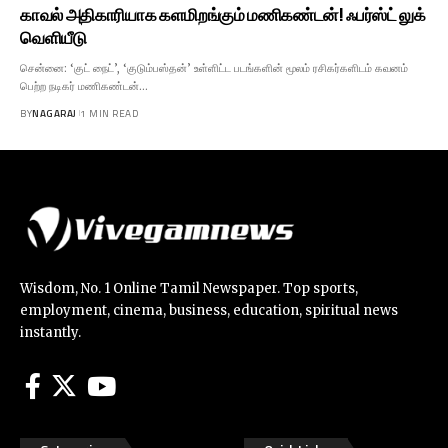
காவல் அதிகாரியாக களமிறங்கும் மணிகண்டன்! ஃபர்ஸ்ட் லுக்
வெளியீடு
சென்னை: ‘குட் நைட்’, ‘குடும்பஸ்தன்’ உள்ளிட்ட படங்களின் மூலம் ரசிகர்களிடம் கவனம்
பெற்ற நடிகர் மணிகண்டன்…
BY
NAGARAJ
1 MIN READ
Wisdom, No. 1 Online Tamil Newspaper. Top sports,
employment, cinema, business, education, spiritual news
instantly.