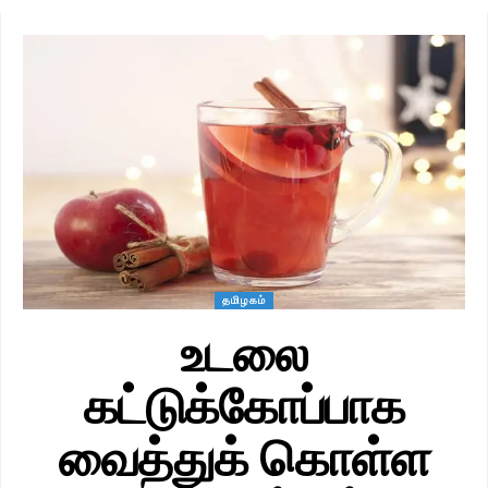
தமிழகம்
உடலை
கட்டுக்கோப்பாக
வைத்துக் கொள்ள