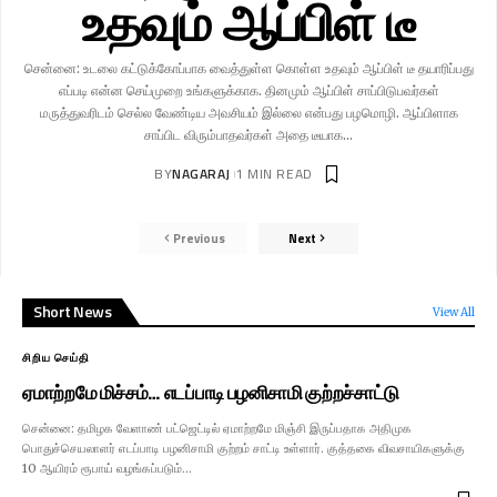
உதவும் ஆப்பிள் டீ
சென்னை: உடலை கட்டுக்கோப்பாக வைத்துள்ள கொள்ள உதவும் ஆப்பிள் டீ தயாரிப்பது
எப்படி என்ன செய்முறை உங்களுக்காக. தினமும் ஆப்பிள் சாப்பிடுபவர்கள்
மருத்துவரிடம் செல்ல வேண்டிய அவசியம் இல்லை என்பது பழமொழி. ஆப்பிளாக
சாப்பிட விரும்பாதவர்கள் அதை டீயாக…
BY
NAGARAJ
1 MIN READ
Previous
Next
Short News
View All
சிறிய செய்தி
ஏமாற்றமே மிச்சம்… எடப்பாடி பழனிசாமி குற்றச்சாட்டு
சென்னை: தமிழக வேளாண் பட்ஜெட்டில் ஏமாற்றமே மிஞ்சி இருப்பதாக அதிமுக
பொதுச்செயலாளர் எடப்பாடி பழனிசாமி குற்றம் சாட்டி உள்ளார். குத்தகை விவசாயிகளுக்கு
10 ஆயிரம் ரூபாய் வழங்கப்படும்…