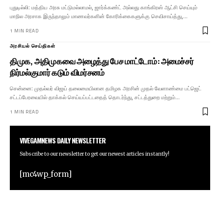
புதுடில்லி: மத்திய அரசு மட்டுமல்லாமல், ஜார்க்கண்ட் அல்லது காங்கிரஸ் ஆட்சி செய்யும்
மாநில அரசாக இருந்தாலும் மாணவர்களின் கோரிக்கைகளுக்கு செவிசாய்த்து,…
1 MIN READ
அரசியல் செய்திகள்
திமுக, அதிமுகவை அழைத்து பேச மாட்டோம்: அமைச்சர்
நிர்மல்குமார் கடும் விமர்சனம்
சென்னை: முதல்வர் விஜய் தலைமையிலான தமிழக அரசின் முதல் வேளாண்மை பட்ஜெட்
சட்டப்பேரவையில் தாக்கல் செய்யப்பட்டதைத் தொடர்ந்து, சட்டத்துறை மற்றும்…
1 MIN READ
VIVEGAMNEWS DAILY NEWSLETTER
Subscribe to our newsletter to get our newest articles instantly!
[mc4wp_form]