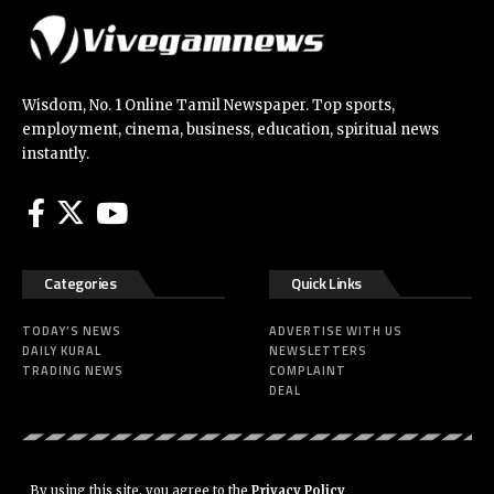
Wisdom, No. 1 Online Tamil Newspaper. Top sports,
employment, cinema, business, education, spiritual news
instantly.
Categories
Quick Links
TODAY’S NEWS
ADVERTISE WITH US
DAILY KURAL
NEWSLETTERS
TRADING NEWS
COMPLAINT
DEAL
© 2020 vivegamnews Infotainment. All Rights Reserved. Developed by
By using this site, you agree to the
Privacy Policy