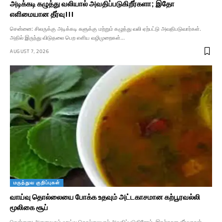
அடிக்கடி கழுத்து வலியால் அவதிப்படுகிறீர்களா; இதோ
எளிமையான தீர்வு!!!
சென்னை: சிலருக்கு அடிக்கடி சுளுக்கு மற்றும் கழுத்து வலி ஏற்பட்டு அவதிபடுவார்கள்.
அதில் இருந்து விடுதலை பெற எளிய வழிமுறைகள்…
AUGUST 7, 2026
மருத்துவ குறிப்புகள்
வாய்வு தொல்லையை போக்க உதவும் அட்டகாசமான கற்பூரவல்லி
மூலிகை சூப்