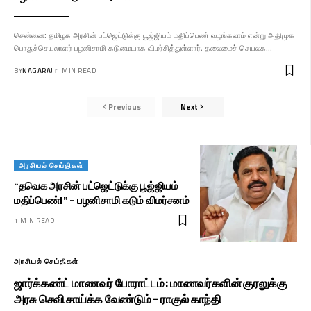
சென்னை: தமிழக அரசின் பட்ஜெட்டுக்கு பூஜ்ஜியம் மதிப்பெண் வழங்கலாம் என்று அதிமுக
பொதுச்செயலாளர் பழனிசாமி கடுமையாக விமர்சித்துள்ளார். தலைமைச் செயலக…
BY
NAGARAJ
1 MIN READ
Previous
Next
அரசியல் செய்திகள்
“தவெக அரசின் பட்ஜெட்டுக்கு பூஜ்ஜியம்
மதிப்பெண்!” – பழனிசாமி கடும் விமர்சனம்
1 MIN READ
அரசியல் செய்திகள்
ஜார்க்கண்ட் மாணவர் போராட்டம்: மாணவர்களின் குரலுக்கு
அரசு செவி சாய்க்க வேண்டும் – ராகுல் காந்தி