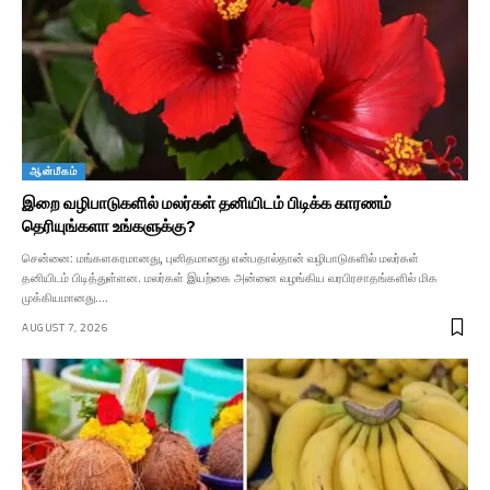
ஆன்மீகம்
இறை வழிபாடுகளில் மலர்கள் தனியிடம் பிடிக்க காரணம்
தெரியுங்களா உங்களுக்கு?
சென்னை: மங்களகரமானது, புனிதமானது என்பதால்தான் வழிபாடுகளில் மலர்கள்
தனியிடம் பிடித்துள்ளன. மலர்கள் இயற்கை அன்னை வழங்கிய வரபிரசாதங்களில் மிக
முக்கியமானது.…
AUGUST 7, 2026