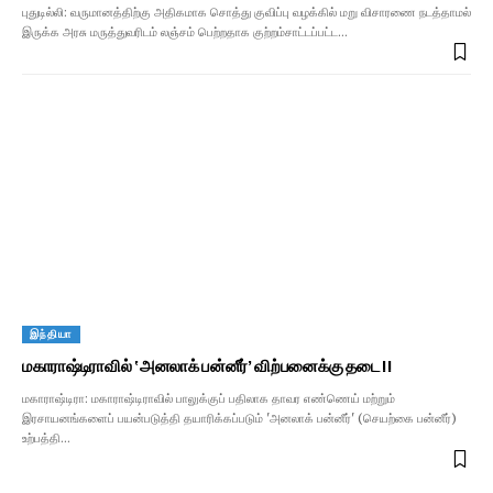
புதுடில்லி: வருமானத்திற்கு அதிகமாக சொத்து குவிப்பு வழக்கில் மறு விசாரணை நடத்தாமல்
இருக்க அரசு மருத்துவரிடம் லஞ்சம் பெற்றதாக குற்றம்சாட்டப்பட்ட…
இந்தியா
மகாராஷ்டிராவில் ‘அனலாக் பன்னீர்’ விற்பனைக்கு தடை!!
மகாராஷ்டிரா: மகாராஷ்டிராவில் பாலுக்குப் பதிலாக தாவர எண்ணெய் மற்றும்
இரசாயனங்களைப் பயன்படுத்தி தயாரிக்கப்படும் 'அனலாக் பன்னீர்' (செயற்கை பன்னீர்)
உற்பத்தி…