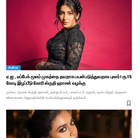
சினிமா
ஏ.ஐ., டீப்பேக் மூலம் முகத்தை தவறாக பயன்படுத்துவதாக புகார்! ரூ.15
கோடி இழப்பீடு கோரி ஸ்ருதி ஹாசன் வழக்கு
மும்பை: நடிகை ஸ்ருதி ஹாசன், தனது பெயர், புகைப்படம், உருவம், குரல் மற்றும் ஆளுமை
உரிமைகளை அனுமதியின்றி பயன்படுத்துவதைத் தடுக்கக்…