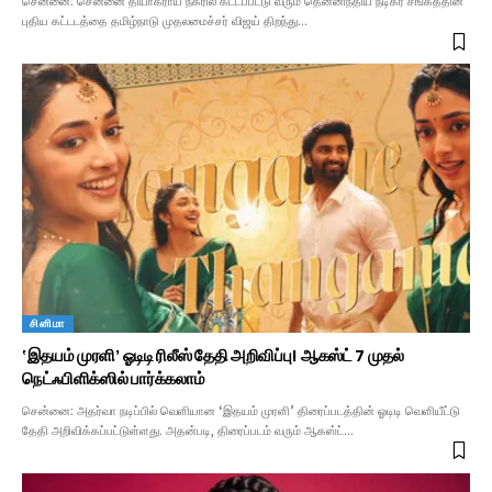
சென்னை: சென்னை தியாகராய நகரில் கட்டப்பட்டு வரும் தென்னிந்திய நடிகர் சங்கத்தின்
புதிய கட்டடத்தை தமிழ்நாடு முதலமைச்சர் விஜய் திறந்து…
சினிமா
‘இதயம் முரளி’ ஓடிடி ரிலீஸ் தேதி அறிவிப்பு! ஆகஸ்ட் 7 முதல்
நெட்ஃபிளிக்ஸில் பார்க்கலாம்
சென்னை: அதர்வா நடிப்பில் வெளியான ‘இதயம் முரளி’ திரைப்படத்தின் ஓடிடி வெளியீட்டு
தேதி அறிவிக்கப்பட்டுள்ளது. அதன்படி, திரைப்படம் வரும் ஆகஸ்ட்…