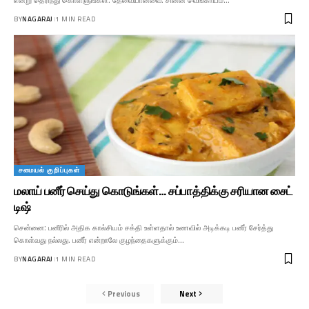
என்று தெரிந்து கொள்ளுங்கள். தேவையானவை: சின்ன வெங்காயம்…
BY
NAGARAJ
1 MIN READ
சமையல் குறிப்புகள்
மலாய் பனீர் செய்து கொடுங்கள்… சப்பாத்திக்கு சரியான சைட்
டிஷ்
சென்னை: பனீரில் அதிக கால்சியம் சக்தி உள்ளதால் உணவில் அடிக்கடி பனீர் சேர்த்து
கொள்வது நல்லது. பனீர் என்றாலே குழந்தைகளுக்கும்…
BY
NAGARAJ
1 MIN READ
Previous
Next