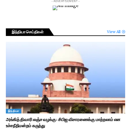
- ADVERTISEMENT -
இந்தியா செய்திகள்
View All
இந்தியா
அங்கித் திவாரி லஞ்ச வழக்கு: சிபிஐ விசாரணைக்கு மாற்றலாம் என
உச்சநீதிமன்றம் கருத்து