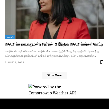
உலகம்
அமெரிக்க நாடாளுமன்ற தேர்தல்: 2 இந்திய அமெரிக்கர்கள் போட்டி
வாஷிங்டன்: அமெரிக்காவின் வாஷிங்டன் மாகாணத்தின் 7வது தொகுதியில் அனைத்து
கட்சிகளுக்கான முதல் கட்டத் தேர்தல் நேற்று நடைப்பெற்றது. கட்சி வேறுபாடினின்றி…
AUGUST 6, 2026
Show More