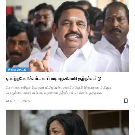
சிறிய செய்தி
ஏமாற்றமே மிச்சம்… எடப்பாடி பழனிசாமி குற்றச்சாட்டு
சென்னை: தமிழக வேளாண் பட்ஜெட்டில் ஏமாற்றமே மிஞ்சி இருப்பதாக அதிமுக
பொதுச்செயலாளர் எடப்பாடி பழனிசாமி குற்றம் சாட்டி உள்ளார். குத்தகை…
AUGUST 6, 2026