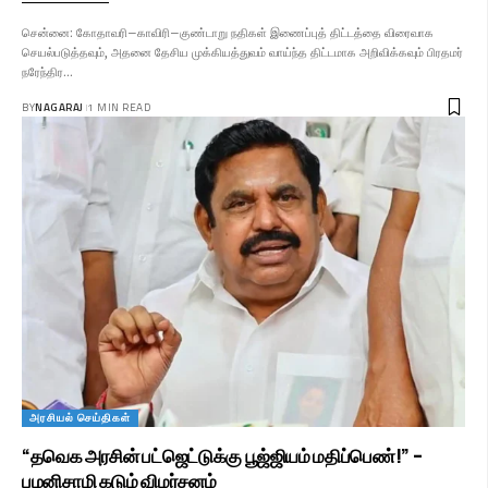
சென்னை: கோதாவரி–காவிரி–குண்டாறு நதிகள் இணைப்புத் திட்டத்தை விரைவாக
செயல்படுத்தவும், அதனை தேசிய முக்கியத்துவம் வாய்ந்த திட்டமாக அறிவிக்கவும் பிரதமர்
நரேந்திர…
BY
NAGARAJ
1 MIN READ
அரசியல் செய்திகள்
“தவெக அரசின் பட்ஜெட்டுக்கு பூஜ்ஜியம் மதிப்பெண்!” –
பழனிசாமி கடும் விமர்சனம்