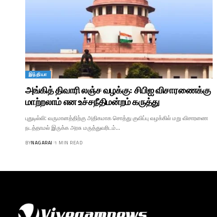
இந்தியா
அங்கித் திவாரி லஞ்ச வழக்கு: சிபிஐ விசாரணைக்கு
மாற்றலாம் என உச்சநீதிமன்றம் கருத்து
புதுடில்லி: வருமானத்திற்கு அதிகமாக சொத்து குவிப்பு வழக்கில் மறு விசாரணை
நடத்தாமல் இருக்க அரசு மருத்துவரிடம்…
BY
NAGARAJ
1 MIN READ