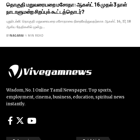
தொகுதி மறுவரையறை மசோதா: ஆகஸ்ட் 16 முதல் 3 நாள்
நாடாளுமன்ற சிறப்புக் கூட்டத்தொடர்?
புதுடெல்லி: தொகுதி மறுவரையறை மசோதாவை நிறைவேற்றுவதற்காக ஆகஸ்ட் 16, 17, 18
ஆகிய தேதிகளில் மூன்று…
BY
NAGARAJ
1 MIN READ
Wisdom, No. 1 Online Tamil Newspaper. Top sports,
employment, cinema, business, education, spiritual news
instantly.