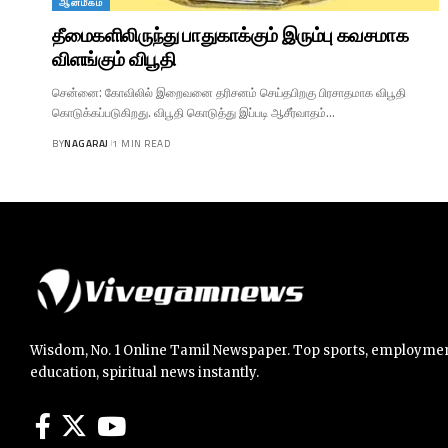
ஆன்மீகம்
தீமைகளிலிருந்து பாதுகாக்கும் இரும்பு கவசமாக
விளங்கும் விபூதி
சென்னை: கோவிலில் இறைவனை தரிசனம் செய்தபிறகு பிரசாதமாக விபூதி
கொடுக்கப்படுகிறது. விபூதி கொடுத்து இப்படி ஆசீர்வாதம்…
BY
NAGARAJ
1 MIN READ
Wisdom, No. 1 Online Tamil Newspaper. Top sports, employmen
education, spiritual news instantly.