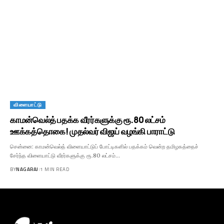
விளையாட்டு
காமன்வெல்த் பதக்க வீரர்களுக்கு ரூ.80 லட்சம்
ஊக்கத்தொகை! முதல்வர் விஜய் வழங்கி பாராட்டு
சென்னை: காமன்வெல்த் விளையாட்டுப் போட்டிகளில் பதக்கம் வென்ற தமிழகத்தைச்
சேர்ந்த விளையாட்டு வீரர்களுக்கு ரூ.80 லட்சம்…
BY
NAGARAJ
1 MIN READ