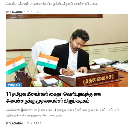
செயல்படுத்தவும், அதனை தேசிய முக்கியத்துவம் வாய்ந்த திட்டமாக…
BY
NAGARAJ
1 MIN READ
தமிழகம்
11 தமிழக மீனவர்கள் கைது: வெளியுறவுத்துறை
அமைச்சருக்கு முதலமைச்சர் விஜய் கடிதம்
சென்னை: இலங்கை கடற்படையால் 11 தமிழக மீனவர்கள் கைது செய்யப்பட்ட சம்பவம்
குறித்து வெளியுறவுத்துறை அமைச்சருக்கு…
BY
NAGARAJ
1 MIN READ