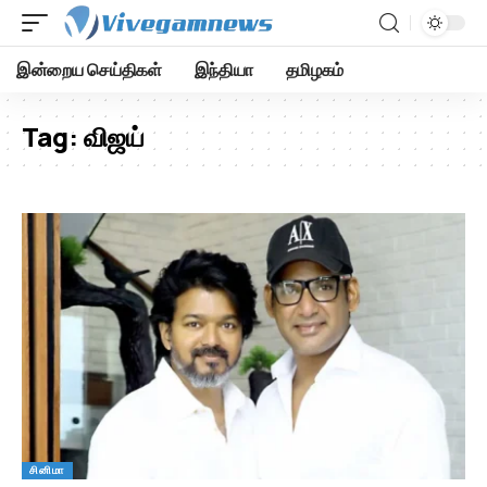
இன்றைய செய்திகள்
இந்தியா
தமிழகம்
Tag:
விஜய்
சினிமா